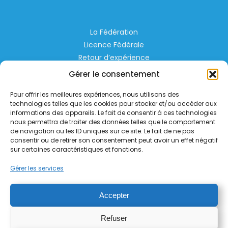
La Fédération
Licence Fédérale
Retour d’expérience
Espace Privé
Gérer le consentement
Règlementation
Pour offrir les meilleures expériences, nous utilisons des
Liens Utiles
technologies telles que les cookies pour stocker et/ou accéder aux
informations des appareils. Le fait de consentir à ces technologies
nous permettra de traiter des données telles que le comportement
Aérodrome de Lognes Emerainville
de navigation ou les ID uniques sur ce site. Le fait de ne pas
77185 LOGNES
consentir ou de retirer son consentement peut avoir un effet négatif
contact@helico.org
sur certaines caractéristiques et fonctions.
Gérer les services
Accepter
Refuser