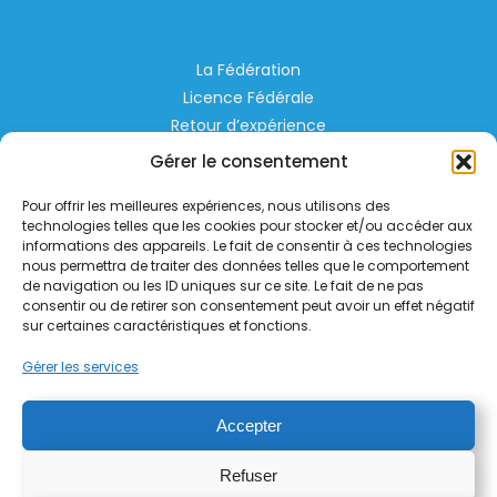
La Fédération
Licence Fédérale
Retour d’expérience
Espace Privé
Gérer le consentement
Règlementation
Pour offrir les meilleures expériences, nous utilisons des
Liens Utiles
technologies telles que les cookies pour stocker et/ou accéder aux
informations des appareils. Le fait de consentir à ces technologies
nous permettra de traiter des données telles que le comportement
Aérodrome de Lognes Emerainville
de navigation ou les ID uniques sur ce site. Le fait de ne pas
77185 LOGNES
consentir ou de retirer son consentement peut avoir un effet négatif
contact@helico.org
sur certaines caractéristiques et fonctions.
Gérer les services
Accepter
Refuser