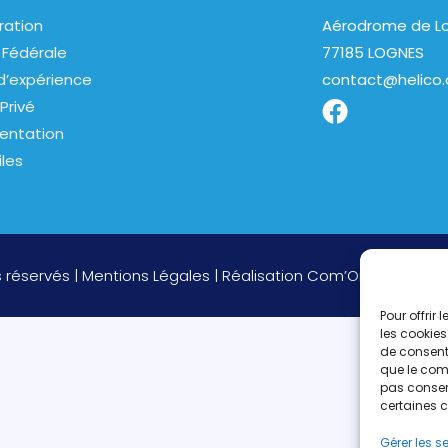
ration
Aérodrome de Lo
 Fédérale
77185 LOGNES
d’expérience
contact@helico.
Privé
entation
iles
s réservés |
Mentions Légales
| Réalisation
Com’On
Pour offrir
les cookies
de consenti
que le comp
pas consent
certaines c
Gérer les s