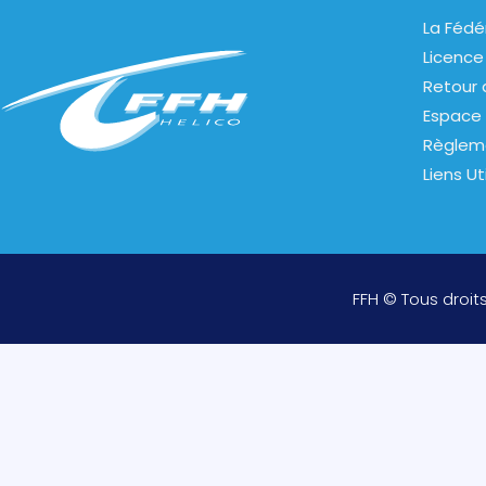
La Fédé
Licence
Retour 
Espace 
Règlem
Liens Ut
FFH © Tous droit