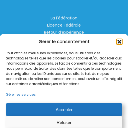
La Fédération
Licence Fédérale
Retour d’expérience
Espace Privé
Gérer le consentement
Règlementation
Pour offrir les meilleures expériences, nous utilisons des
Liens Utiles
technologies telles que les cookies pour stocker et/ou accéder aux
informations des appareils. Le fait de consentir à ces technologies
nous permettra de traiter des données telles que le comportement
Aérodrome de Lognes Emerainville
de navigation ou les ID uniques sur ce site. Le fait de ne pas
77185 LOGNES
consentir ou de retirer son consentement peut avoir un effet négatif
contact@helico.org
sur certaines caractéristiques et fonctions.
Gérer les services
Accepter
Refuser