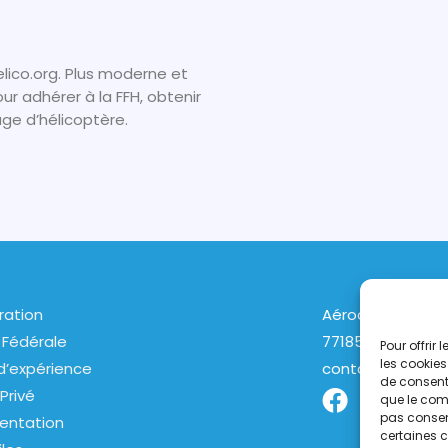
lico.org. Plus moderne et
r adhérer à la FFH, obtenir
age d’hélicoptère.
ration
Aérodrome de Lo
 Fédérale
77185 LOGNES
Pour offrir
les cookies
d’expérience
contact@helico.
de consenti
Privé
que le comp
pas consent
entation
certaines c